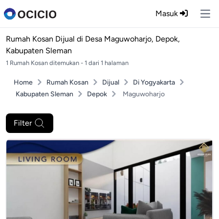
Masuk
Ope
Rumah Kosan Dijual di
Desa Maguwoharjo, Depok,
Kabupaten Sleman
1 Rumah Kosan ditemukan - 1 dari 1 halaman
Home
Rumah Kosan
Dijual
Di Yogyakarta
Kabupaten Sleman
Depok
Maguwoharjo
Filter