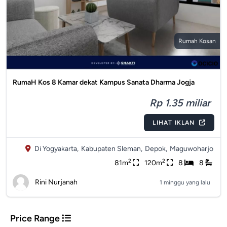
Rumah Kosan
RumaH Kos 8 Kamar dekat Kampus Sanata Dharma Jogja
Rp 1.35 miliar
LIHAT IKLAN
Di Yogyakarta,
Kabupaten Sleman,
Depok,
Maguwoharjo
2
2
81m
120m
8
8
Rini Nurjanah
1 minggu yang lalu
Price Range