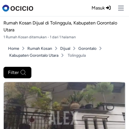
Masuk
Ope
Rumah Kosan Dijual di
Tolinggula, Kabupaten Gorontalo
Utara
1 Rumah Kosan ditemukan - 1 dari 1 halaman
Home
Rumah Kosan
Dijual
Gorontalo
Kabupaten Gorontalo Utara
Tolinggula
Filter