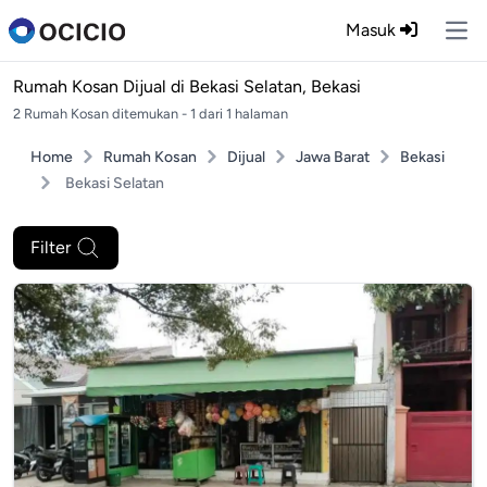
Masuk
Ope
Rumah Kosan Dijual di
Bekasi Selatan, Bekasi
2 Rumah Kosan ditemukan - 1 dari 1 halaman
Home
Rumah Kosan
Dijual
Jawa Barat
Bekasi
Bekasi Selatan
Filter