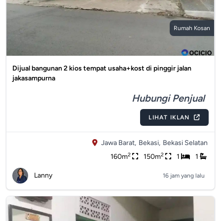
Rumah Kosan
Dijual bangunan 2 kios tempat usaha+kost di pinggir jalan
jakasampurna
Hubungi Penjual
LIHAT IKLAN
Jawa Barat,
Bekasi,
Bekasi Selatan
2
2
160m
150m
1
1
Lanny
16 jam yang lalu