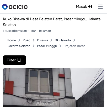
Masuk
Ope
Ruko Disewa di
Desa Pejaten Barat, Pasar Minggu, Jakarta
Selatan
1 Ruko ditemukan - 1 dari 1 halaman
Home
Ruko
Disewa
Dki Jakarta
Jakarta Selatan
Pasar Minggu
Pejaten Barat
Filter