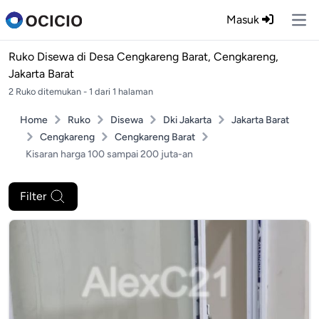
Masuk
Ope
Ruko Disewa di
Desa Cengkareng Barat, Cengkareng,
Jakarta Barat
2 Ruko ditemukan - 1 dari 1 halaman
Home
Ruko
Disewa
Dki Jakarta
Jakarta Barat
Cengkareng
Cengkareng Barat
Kisaran harga 100 sampai 200 juta-an
Filter