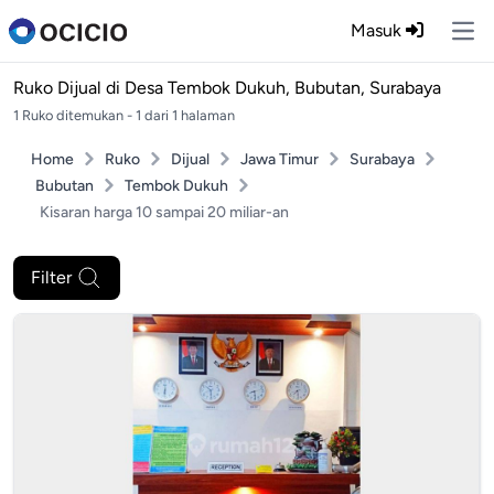
Masuk
Ope
Ruko Dijual di
Desa Tembok Dukuh, Bubutan, Surabaya
1 Ruko ditemukan - 1 dari 1 halaman
Home
Ruko
Dijual
Jawa Timur
Surabaya
Bubutan
Tembok Dukuh
Kisaran harga 10 sampai 20 miliar-an
Filter