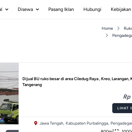
al
Disewa
Pasang Iklan
Hubungi
Kebijakan 
Home
Ruk
Pengadeg
Dijual BU ruko besar di area Ciledug Raya , Kreo, Larangan, 
Tangerang
Rp 
LIHAT 
Jawa Tengah,
Kabupaten Purbalingga,
Pengadega
2
800m
100