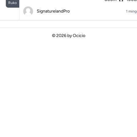
Ruko
SignaturelandPro
1 ming
© 2026 by
Ocicio