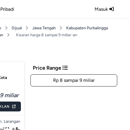
Pribadi
Masuk
o
Dijual
Jawa Tengah
Kabupaten Purbalingga
an
Kisaran harga 8 sampai 9 miliar-an
Price Range
Kota
Rp 8 sampai 9 miliar
9 miliar
IKLAN
n,
Larangan
2
0m
8