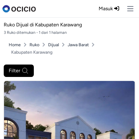
Masuk
Ope
Ruko Dijual di
Kabupaten Karawang
3 Ruko ditemukan - 1 dari 1 halaman
Home
Ruko
Dijual
Jawa Barat
Kabupaten Karawang
Filter