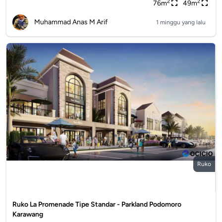
2
2
76m
49m
Muhammad Anas M Arif
1 minggu yang lalu
Ruko
Ruko La Promenade Tipe Standar - Parkland Podomoro
Karawang