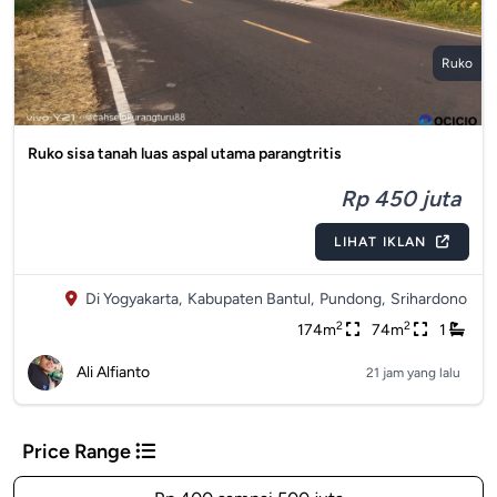
Ruko
Ruko sisa tanah luas aspal utama parangtritis
Rp 450 juta
LIHAT IKLAN
Di Yogyakarta,
Kabupaten Bantul,
Pundong,
Srihardono
2
2
174m
74m
1
Ali Alfianto
21 jam yang lalu
Price Range