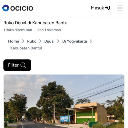
Masuk
Ope
Ruko Dijual di
Kabupaten Bantul
1 Ruko ditemukan - 1 dari 1 halaman
Home
Ruko
Dijual
Di Yogyakarta
Kabupaten Bantul
Filter