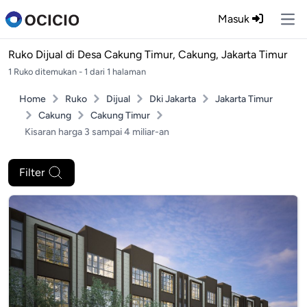
Masuk
Ope
Ruko Dijual di
Desa Cakung Timur, Cakung, Jakarta Timur
1 Ruko ditemukan - 1 dari 1 halaman
Home
Ruko
Dijual
Dki Jakarta
Jakarta Timur
Cakung
Cakung Timur
Kisaran harga 3 sampai 4 miliar-an
Filter