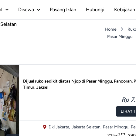
al
Disewa
Pasang Iklan
Hubungi
Kebijakan 
 Selatan
Home
Ruk
Pasar Minggu
Dijual ruko sedikit diatas Njop di Pasar Minggu, Pancoran, 
Timur, Jaksel
Rp 7.
LIHAT 
Dki Jakarta,
Jakarta Selatan,
Pasar Minggu,
Pe
2
225m
29