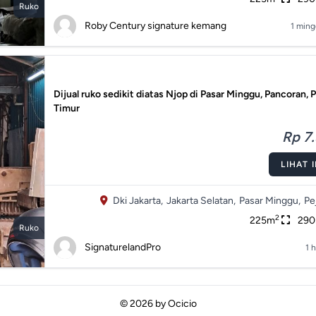
Ruko
Roby Century signature kemang
1 ming
Dijual ruko sedikit diatas Njop di Pasar Minggu, Pancoran, 
Timur
Rp 7.
LIHAT 
Dki Jakarta,
Jakarta Selatan,
Pasar Minggu,
Pe
2
225m
29
Ruko
SignaturelandPro
1 h
© 2026 by
Ocicio