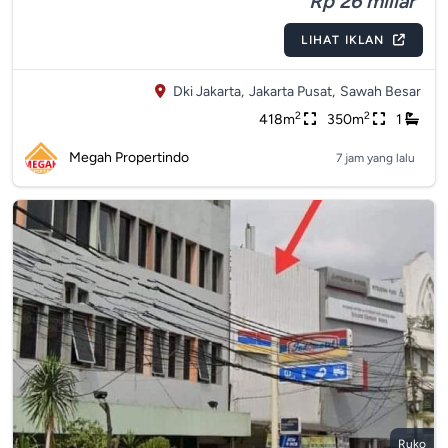
Rp 26 miliar
LIHAT IKLAN
Dki Jakarta,
Jakarta Pusat,
Sawah Besar
2
2
418m
350m
1
Megah Propertindo
7 jam yang lalu
Ruko