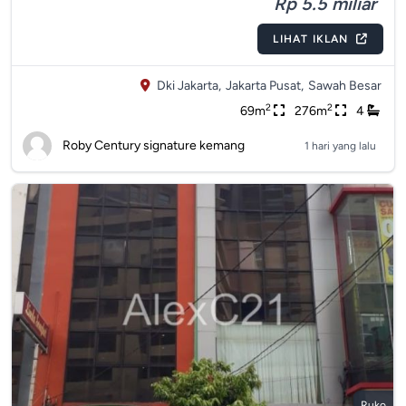
Rp 5.5 miliar
LIHAT IKLAN
Dki Jakarta,
Jakarta Pusat,
Sawah Besar
2
2
69m
276m
4
Roby Century signature kemang
1 hari yang lalu
Ruko