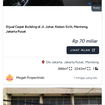
Ruko
Dijual Cepat Building di Jl. Johar, Kebon Sirih, Menteng,
Jakarta Pusat
Rp 70 miliar
LIHAT IKLAN
Dki Jakarta,
Jakarta Pusat,
Menteng
2
2
886m
2240m
1
Megah Propertindo
1 minggu yang lalu