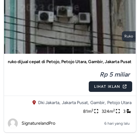
Ruko
ruko dijual cepat di Petojo, Petojo Utara, Gambir, Jakarta Pusat
Rp 5 miliar
LIHAT IKLAN
Dki Jakarta,
Jakarta Pusat,
Gambir,
Petojo Utara
2
2
81m
324m
3
SignaturelandPro
6 hari yang lalu