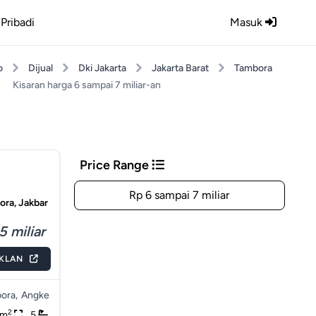
Pribadi
Masuk
o
Dijual
Dki Jakarta
Jakarta Barat
Tambora
Kisaran harga 6 sampai 7 miliar-an
Price Range
Rp 6 sampai 7 miliar
ora, Jakbar
5 miliar
IKLAN
ora,
Angke
2
5m
5