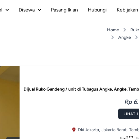
al
Disewa
Pasang Iklan
Hubungi
Kebijakan 
Home
Ruk
Angke
Dijual Ruko Gandeng / unit di Tubagus Angke, Angke, Tamb
Rp 6.
LIHAT 
Dki Jakarta,
Jakarta Barat,
Tamb
2
5m