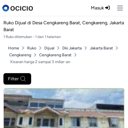
Masuk
Ope
Ruko Dijual di
Desa Cengkareng Barat, Cengkareng, Jakarta
Barat
1 Ruko ditemukan - 1 dari 1 halaman
Home
Ruko
Dijual
Dki Jakarta
Jakarta Barat
Cengkareng
Cengkareng Barat
Kisaran harga 2 sampai 3 miliar-an
Filter