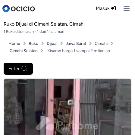
Masuk
Ope
Ruko Dijual di
Cimahi Selatan, Cimahi
1 Ruko ditemukan - 1 dari 1 halaman
Home
Ruko
Dijual
Jawa Barat
Cimahi
Cimahi Selatan
Kisaran harga 1 sampai 2 miliar-an
Filter