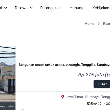
al
Disewa
Pasang Iklan
Hubungi
Kebijakan 
Home
Rua
Bangunan cocok untuk usaha, strategis, Tenggilis, Surabay
Rp 275 juta (t
LIHAT 
Jawa Timur,
Surabaya,
Tengg
2
525m
40
ang Usaha