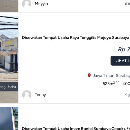
Meyyin
6 h
Disewakan Tempat Usaha Raya Tenggilis Mejoyo Surabaya
Rp 3
LIHAT 
Jawa Timur,
Surabay
2
525m
40
ang Usaha
Tenny
9 j
Disewakan Tempat Usaha Imam Bonjol Surabaya Cocok u/ 