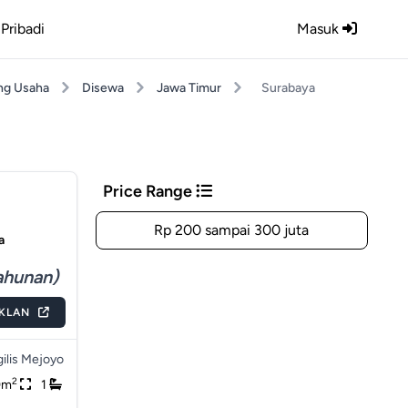
Pribadi
Masuk
ng Usaha
Disewa
Jawa Timur
Surabaya
Price Range
Rp 200 sampai 300 juta
a
ahunan)
IKLAN
ilis Mejoyo
2
0m
1