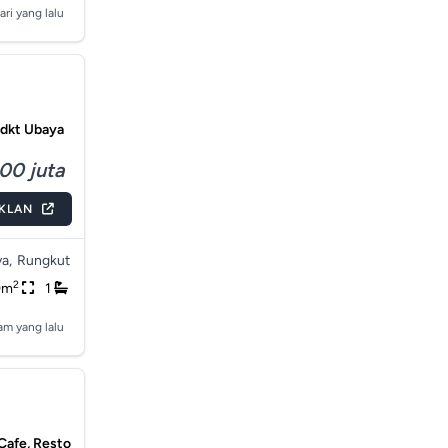
ari yang lalu
 dkt Ubaya
00 juta
IKLAN
a,
Rungkut
2
0m
1
am yang lalu
Cafe, Resto