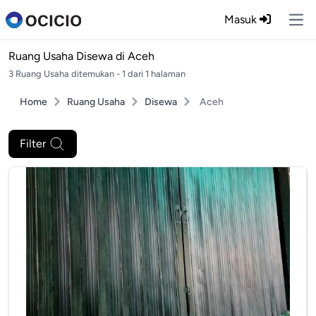
Masuk
Ope
Ruang Usaha Disewa di
Aceh
3 Ruang Usaha ditemukan - 1 dari 1 halaman
Home
Ruang Usaha
Disewa
Aceh
Filter