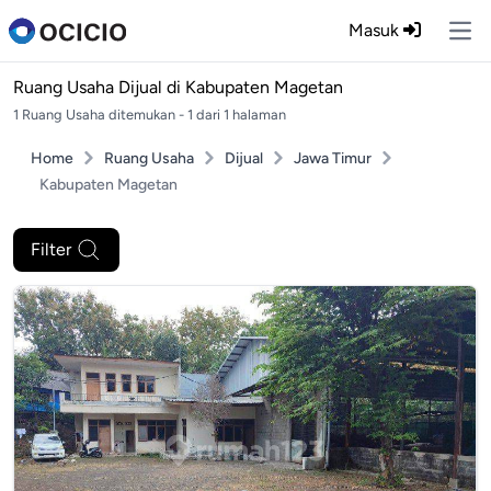
Masuk
Ope
Ruang Usaha Dijual di
Kabupaten Magetan
1 Ruang Usaha ditemukan - 1 dari 1 halaman
Home
Ruang Usaha
Dijual
Jawa Timur
Kabupaten Magetan
Filter