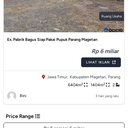
Ruang Usaha
Ex. Pabrik Bagus Siap Pakai Pupuk Parang Magetan
Rp 6 miliar
LIHAT IKLAN
Jawa Timur,
Kabupaten Magetan,
Parang
2
2
6404m
1404m
2
Rini
3 hari yang lalu
Price Range