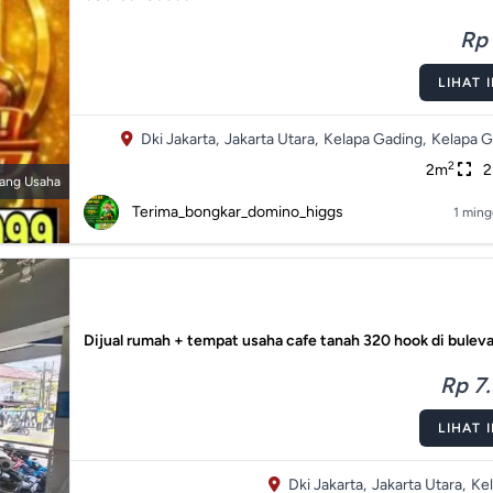
Rp 
LIHAT 
Dki Jakarta,
Jakarta Utara,
Kelapa Gading,
Kelapa G
2
2m
ang Usaha
Terima_bongkar_domino_higgs
1 ming
Dijual rumah + tempat usaha cafe tanah 320 hook di buleva
Rp 7.
LIHAT 
Dki Jakarta,
Jakarta Utara,
Ke