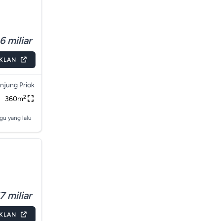
6 miliar
IKLAN
njung Priok
2
360m
gu yang lalu
7 miliar
IKLAN