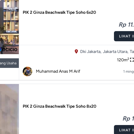
PIK 2 Ginza Beachwalk Tipe Soho 6x20
Rp 11.
LIHAT 
Dki Jakarta,
Jakarta Utara,
Ta
2
120m
ang Usaha
Muhammad Anas M Arif
1 ming
PIK 2 Ginza Beachwalk Tipe Soho 8x20
Rp 1
LIHAT 