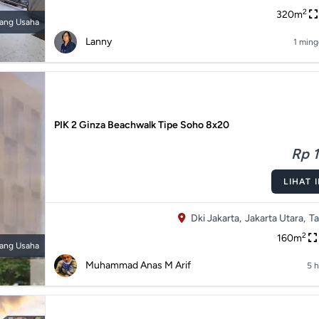
2
320m
ang Usaha
Lanny
1 ming
PIK 2 Ginza Beachwalk Tipe Soho 8x20
Rp 1
LIHAT 
Dki Jakarta,
Jakarta Utara,
Ta
2
160m
ang Usaha
Muhammad Anas M Arif
5 h