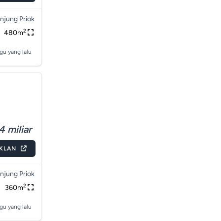
njung Priok
2
480m
gu yang lalu
4 miliar
IKLAN
njung Priok
2
360m
gu yang lalu