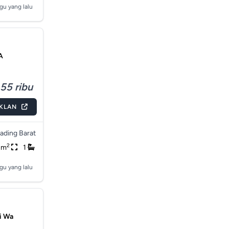
gu yang lalu
A
55 ribu
IKLAN
ading Barat
2
2m
1
gu yang lalu
gi Wa