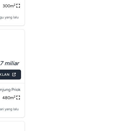
2
300m
gu yang lalu
7 miliar
IKLAN
njung Priok
2
480m
ari yang lalu