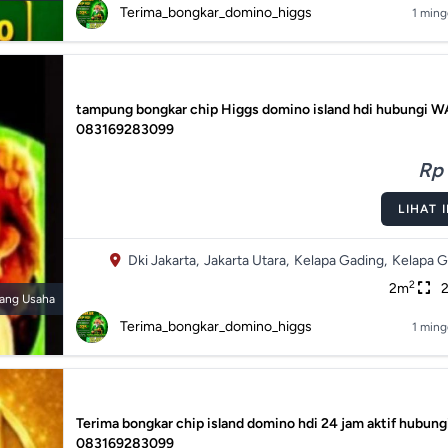
Terima_bongkar_domino_higgs
1 ming
tampung bongkar chip Higgs domino island hdi hubungi W
083169283099
Rp 
LIHAT 
Dki Jakarta,
Jakarta Utara,
Kelapa Gading,
Kelapa G
2
2m
ang Usaha
Terima_bongkar_domino_higgs
1 ming
Terima bongkar chip island domino hdi 24 jam aktif hubun
083169283099