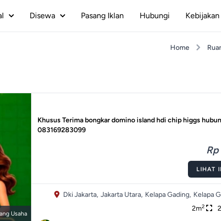
al
Disewa
Pasang Iklan
Hubungi
Kebijakan 
Home
Rua
Khusus Terima bongkar domino island hdi chip higgs hubu
083169283099
Rp 
LIHAT 
Dki Jakarta,
Jakarta Utara,
Kelapa Gading,
Kelapa G
2
2m
ang Usaha