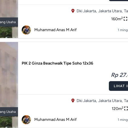
Dki Jakarta,
Jakarta Utara,
Ta
2
160m
ang Usaha
Muhammad Anas M Arif
1 ming
PIK 2 Ginza Beachwalk Tipe Soho 12x36
Rp 27.
LIHAT 
Dki Jakarta,
Jakarta Utara,
Ta
2
120m
ang Usaha
Muhammad Anas M Arif
1 ming