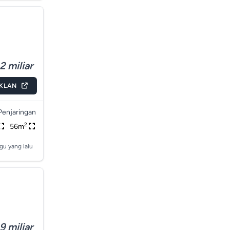
2 miliar
IKLAN
Penjaringan
2
56m
gu yang lalu
9 miliar