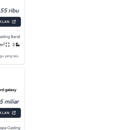
55 ribu
IKLAN
ading Barat
2
2m
2
gu yang lalu
rd galaxy
5 miliar
IKLAN
lapa Gading