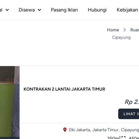
al
Disewa
Pasang Iklan
Hubungi
Kebijakan 
Home
Rua
Cipayung
KONTRAKAN 2 LANTAI JAKARTA TIMUR
Rp 2.
LIHAT 
Dki Jakarta,
Jakarta Timur,
Cipayung
2
250m
450