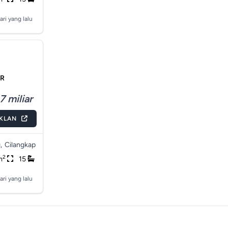
ari yang lalu
UR
7 miliar
IKLAN
,
Cilangkap
2
m
15
ari yang lalu