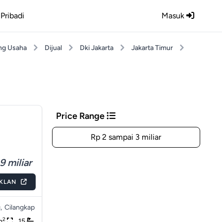
Pribadi
Masuk
ng Usaha
Dijual
Dki Jakarta
Jakarta Timur
Price Range
Rp 2 sampai 3 miliar
9 miliar
IKLAN
,
Cilangkap
2
m
15