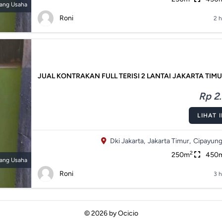
ang Usaha
Roni
2 h
JUAL KONTRAKAN FULL TERISI 2 LANTAI JAKARTA TIM
Rp 2.
LIHAT 
Dki Jakarta,
Jakarta Timur,
Cipayung
2
250m
450
ang Usaha
Roni
3 h
© 2026 by
Ocicio