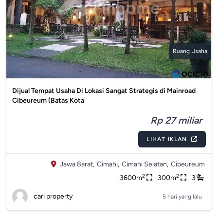
Ruang Usaha
Dijual Tempat Usaha Di Lokasi Sangat Strategis di Mainroad
Cibeureum (Batas Kota
Rp 27 miliar
LIHAT IKLAN
Jawa Barat,
Cimahi,
Cimahi Selatan,
Cibeureum
2
2
3600m
300m
3
cari property
5 hari yang lalu