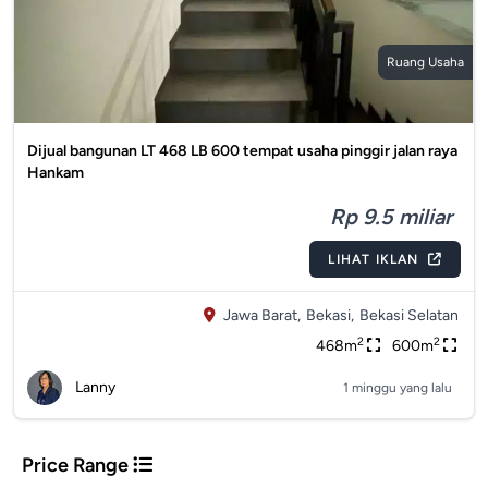
Ruang Usaha
Dijual bangunan LT 468 LB 600 tempat usaha pinggir jalan raya
Hankam
Rp 9.5 miliar
LIHAT IKLAN
Jawa Barat,
Bekasi,
Bekasi Selatan
2
2
468m
600m
Lanny
1 minggu yang lalu
Price Range