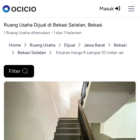
Masuk
Ope
Ruang Usaha Dijual di
Bekasi Selatan, Bekasi
1 Ruang Usaha ditemukan - 1 dari 1 halaman
Home
Ruang Usaha
Dijual
Jawa Barat
Bekasi
Bekasi Selatan
Kisaran harga 9 sampai 10 miliar-an
Filter