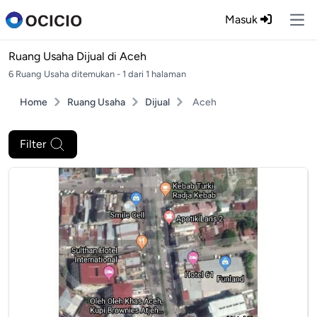
Masuk
Ope
Ruang Usaha Dijual di
Aceh
6 Ruang Usaha ditemukan - 1 dari 1 halaman
Home
Ruang Usaha
Dijual
Aceh
Filter