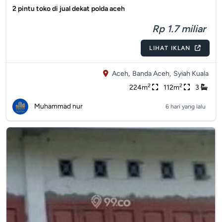
2 pintu toko di jual dekat polda aceh
Rp 1.7 miliar
LIHAT IKLAN
Aceh,
Banda Aceh,
Syiah Kuala
2
2
224m
112m
3
Muhammad nur
6 hari yang lalu