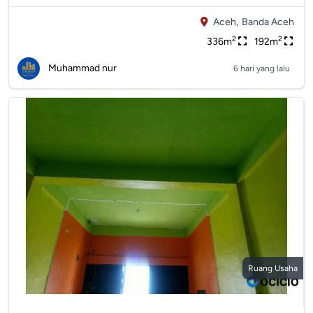
Aceh,
Banda Aceh
2
2
336m
192m
Muhammad nur
6 hari yang lalu
Ruang Usaha