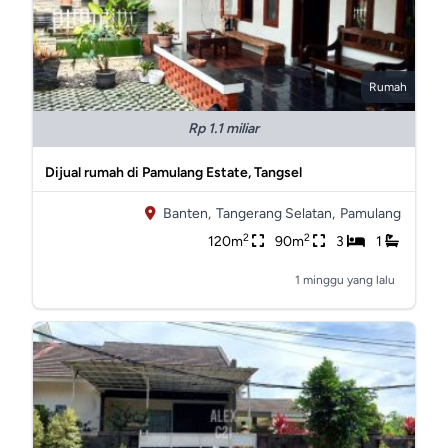
Rumah
Rp 1.1 miliar
Dijual rumah di Pamulang Estate, Tangsel
Banten,
Tangerang Selatan,
Pamulang
2
2
120m
90m
3
1
1 minggu yang lalu