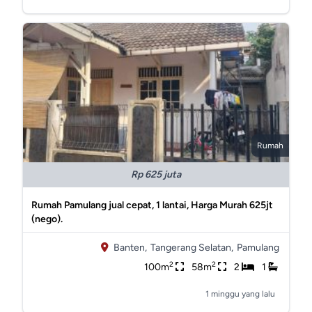
Rumah
Rp 625 juta
Rumah Pamulang jual cepat, 1 lantai, Harga Murah 625jt
(nego).
Banten,
Tangerang Selatan,
Pamulang
2
2
100m
58m
2
1
1 minggu yang lalu