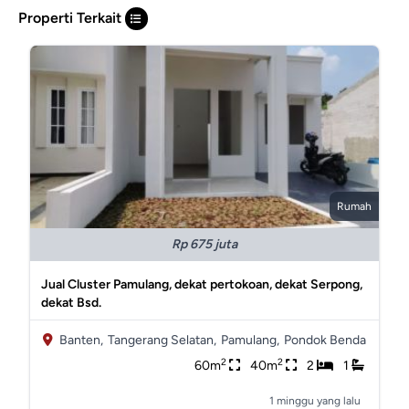
Properti Terkait
Rumah
Rp 675 juta
Jual Cluster Pamulang, dekat pertokoan, dekat Serpong,
dekat Bsd.
Banten,
Tangerang Selatan,
Pamulang,
Pondok Benda
2
2
60m
40m
2
1
1 minggu yang lalu