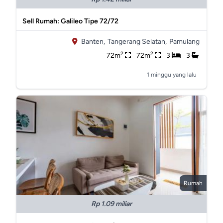
Sell Rumah: Galileo Tipe 72/72
Banten,
Tangerang Selatan,
Pamulang
2
2
72m
72m
3
3
1 minggu yang lalu
Rumah
Rp 1.09 miliar