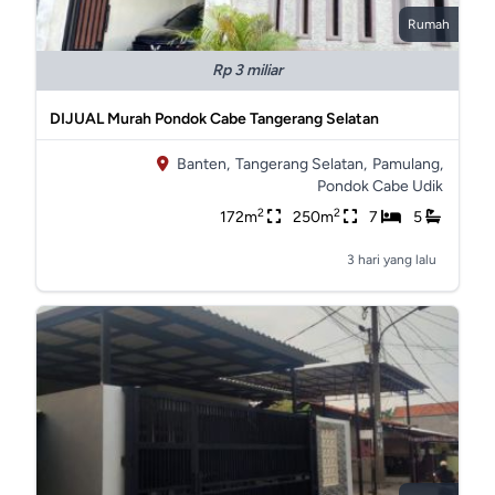
Rumah
Rp 3 miliar
DIJUAL Murah Pondok Cabe Tangerang Selatan
Banten,
Tangerang Selatan,
Pamulang,
Pondok Cabe Udik
2
2
172m
250m
7
5
3 hari yang lalu