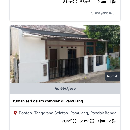
2
2
81m
55m
2
1
9 jam yang lalu
Rumah
Rp 650 juta
rumah asri dalam komplek di Pamulang
Banten,
Tangerang Selatan,
Pamulang,
Pondok Benda
2
2
90m
55m
3
2