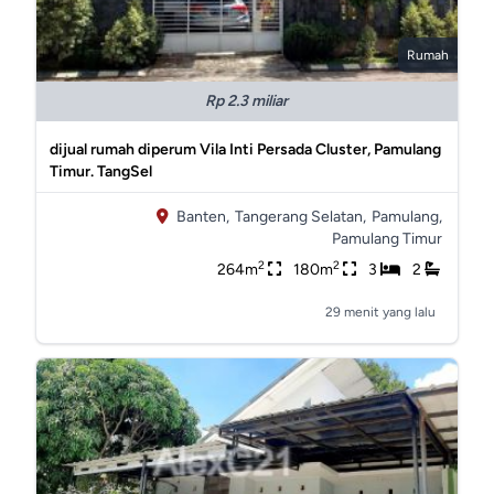
Rumah
Rp 2.3 miliar
dijual rumah diperum Vila Inti Persada Cluster, Pamulang
Timur. TangSel
Banten,
Tangerang Selatan,
Pamulang,
Pamulang Timur
2
2
264m
180m
3
2
29 menit yang lalu