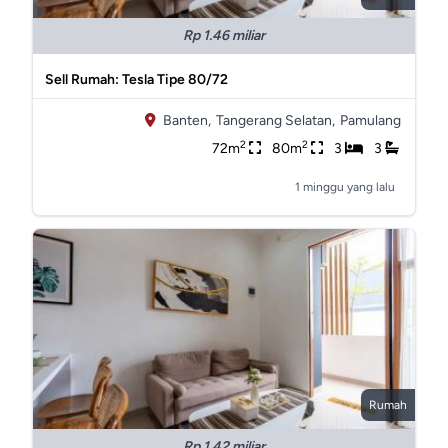
Rp 1.46 miliar
Sell Rumah: Tesla Tipe 80/72
Banten,
Tangerang Selatan,
Pamulang
2
2
72m
80m
3
3
1 minggu yang lalu
Rumah
Rp 1.42 miliar