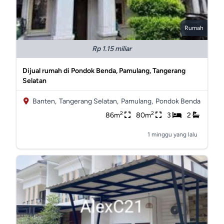
Rumah
Rp 1.15 miliar
Dijual rumah di Pondok Benda, Pamulang, Tangerang
Selatan
Banten,
Tangerang Selatan,
Pamulang,
Pondok Benda
2
2
86m
80m
3
2
1 minggu yang lalu