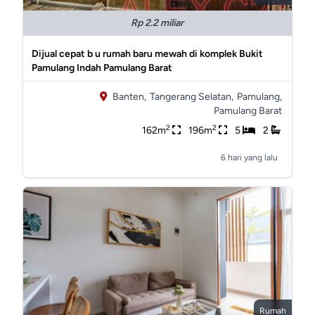
Rp 2.2 miliar
Dijual cepat b u rumah baru mewah di komplek Bukit
Pamulang Indah Pamulang Barat
Banten,
Tangerang Selatan,
Pamulang,
Pamulang Barat
2
2
162m
196m
5
2
6 hari yang lalu
Rumah