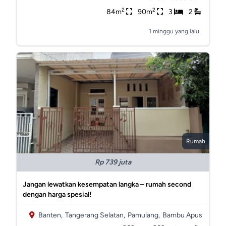
2
2
84m
90m
3
2
1 minggu yang lalu
Rumah
Rp 739 juta
Jangan lewatkan kesempatan langka – rumah second
dengan harga spesial!
Banten,
Tangerang Selatan,
Pamulang,
Bambu Apus