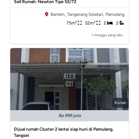
Sell Rumah: Newton Tipe 52/72
Banten,
Tangerang Selatan,
Pamulang
2
2
75m
52m
2
2
1 minggu yang lalu
Rumah
Rp 999 juta
Dijual rumah Cluster 2 lantai siap huni di Pamulang,
Tangsel