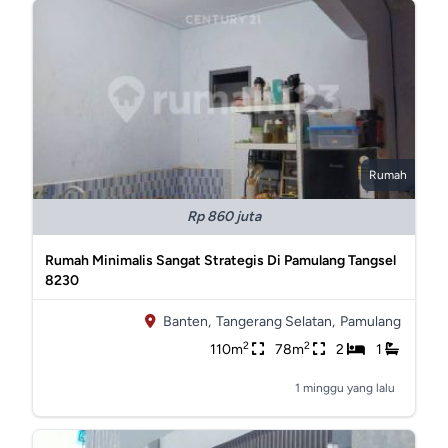
Rumah
Rp 860 juta
Rumah Minimalis Sangat Strategis Di Pamulang Tangsel
8230
Banten,
Tangerang Selatan,
Pamulang
2
2
110m
78m
2
1
1 minggu yang lalu