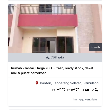
Rumah
Rp 750 juta
Rumah 2 lantai, Harga 700 Jutaan, ready stock, dekat
mall & pusat pertokoan.
Banten,
Tangerang Selatan,
Pamulang
2
2
60m
65m
3
2
1 minggu yang lalu