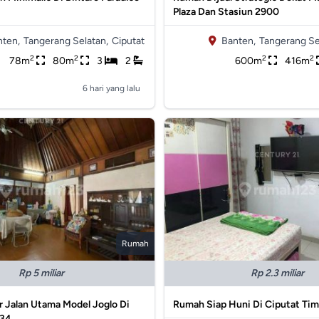
Plaza Dan Stasiun 2900
nten,
Tangerang Selatan,
Ciputat
Banten,
Tangerang Se
2
2
2
2
78m
80m
3
2
600m
416m
6 hari yang lalu
Rumah
Rp 5 miliar
Rp 2.3 miliar
 Jalan Utama Model Joglo Di
Rumah Siap Huni Di Ciputat Ti
234