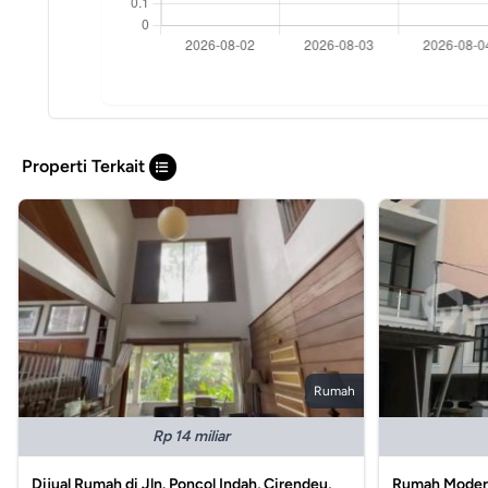
Properti Terkait
Rumah
Rp 14 miliar
Dijual Rumah di Jln. Poncol Indah, Cirendeu,
Rumah Modern 