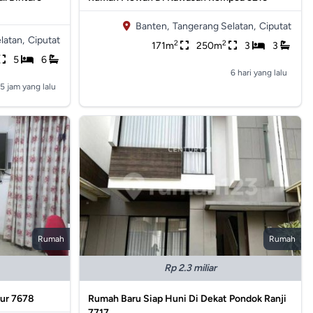
Banten,
Tangerang Selatan,
Ciputat
latan,
Ciputat
2
2
171m
250m
3
3
5
6
6 hari yang lalu
5 jam yang lalu
Rumah
Rumah
Rp 2.3 miliar
mur 7678
Rumah Baru Siap Huni Di Dekat Pondok Ranji
7717