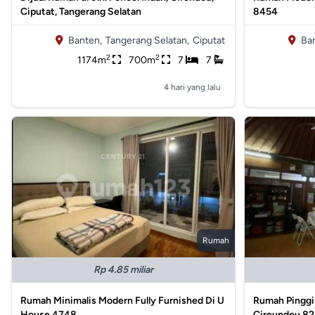
Ciputat, Tangerang Selatan
8454
Banten,
Tangerang Selatan,
Ciputat
Ba
2
2
1174m
700m
7
7
4 hari yang lalu
Rumah
Rp 4.85 miliar
Rumah Minimalis Modern Fully Furnished Di U
Rumah Pinggir
House 4748
Cireundeu 8