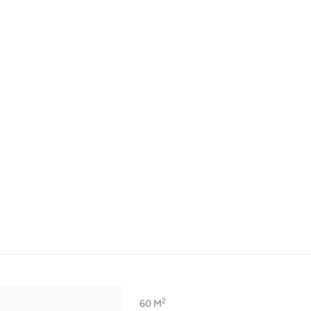
2
60 M