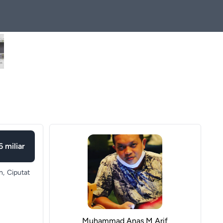
6 miliar
n,
Ciputat
Muhammad Anas M Arif