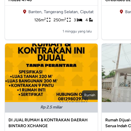
Banten,
Tangerang Selatan,
Ciputat
Ba
2
2
126m
250m
3
4
1 minggu yang lalu
Rumah
Rp 2.5 miliar
DI JUAL RUMAH & KONTRAKAN DAERAH
Rumah Dijual 
BINTARO XCHANGE
Serua Indah C