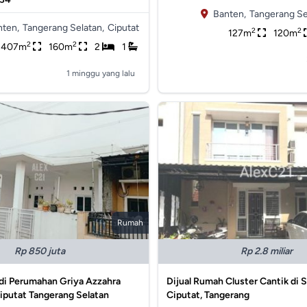
Banten,
Tangerang Se
nten,
Tangerang Selatan,
Ciputat
2
2
127m
120m
2
2
407m
160m
2
1
1 minggu yang lalu
Rumah
Rp 850 juta
Rp 2.8 miliar
di Perumahan Griya Azzahra
Dijual Rumah Cluster Cantik di S
iputat Tangerang Selatan
Ciputat, Tangerang