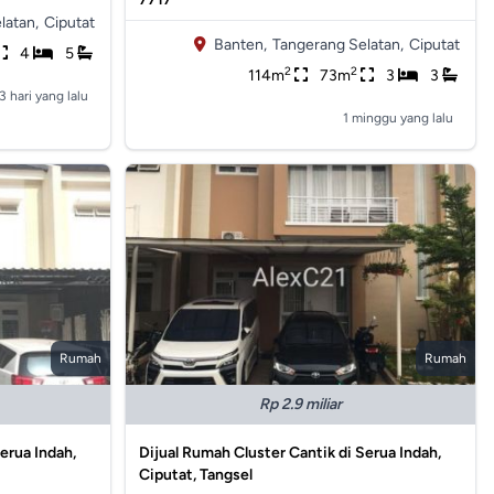
latan,
Ciputat
Banten,
Tangerang Selatan,
Ciputat
4
5
2
2
114m
73m
3
3
3 hari yang lalu
1 minggu yang lalu
Rumah
Rumah
Rp 2.9 miliar
erua Indah,
Dijual Rumah Cluster Cantik di Serua Indah,
Ciputat, Tangsel