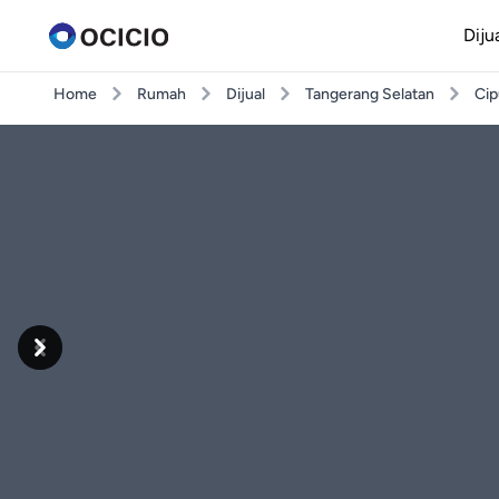
Diju
Home
Rumah
Dijual
Tangerang Selatan
Cip
Previous
Next