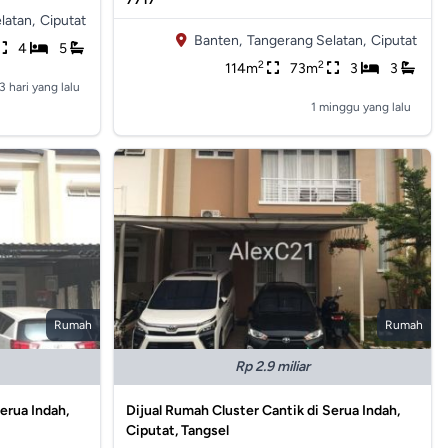
latan,
Ciputat
Banten,
Tangerang Selatan,
Ciputat
4
5
2
2
114m
73m
3
3
3 hari yang lalu
1 minggu yang lalu
Rumah
Rumah
Rp 2.9 miliar
erua Indah,
Dijual Rumah Cluster Cantik di Serua Indah,
Ciputat, Tangsel