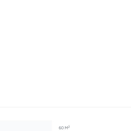
2
60 M