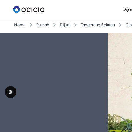
Diju
Home
Rumah
Dijual
Tangerang Selatan
Cip
Previous
Next