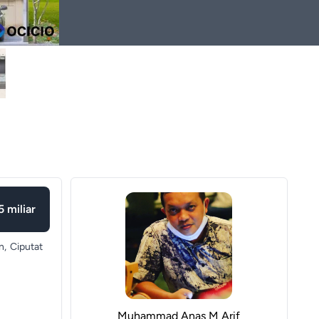
5 miliar
n,
Ciputat
Muhammad Anas M Arif