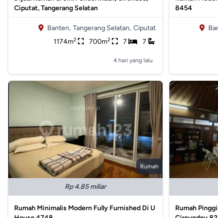
Ciputat, Tangerang Selatan
8454
Banten,
Tangerang Selatan,
Ciputat
Ba
2
2
1174m
700m
7
7
4 hari yang lalu
Rumah
Rp 4.85 miliar
Rumah Minimalis Modern Fully Furnished Di U
Rumah Pinggir
House 4748
Cireundeu 8