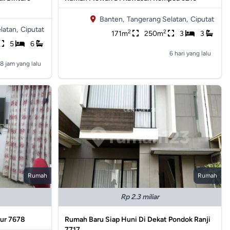
Banten,
Tangerang Selatan,
Ciputat
latan,
Ciputat
2
2
171m
250m
3
3
5
6
6 hari yang lalu
18 jam yang lalu
Rumah
Rumah
Rp 2.3 miliar
mur 7678
Rumah Baru Siap Huni Di Dekat Pondok Ranji
7717