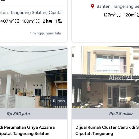
Banten,
Tangerang Se
nten,
Tangerang Selatan,
Ciputat
2
2
127m
120m
2
2
407m
160m
2
1
1 minggu yang lalu
Rumah
Rp 850 juta
Rp 2.8 miliar
di Perumahan Griya Azzahra
Dijual Rumah Cluster Cantik di S
iputat Tangerang Selatan
Ciputat, Tangerang