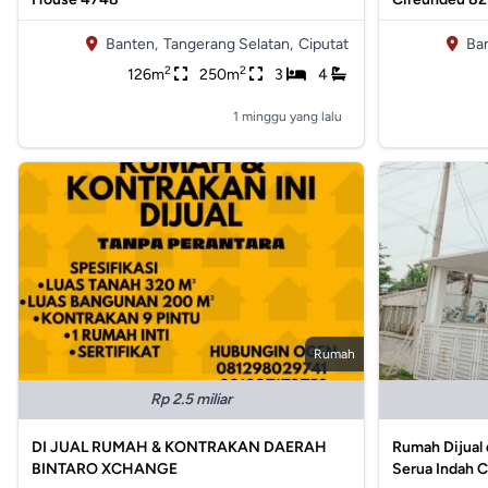
Banten,
Tangerang Selatan,
Ciputat
Ba
2
2
126m
250m
3
4
1 minggu yang lalu
Rumah
Rp 2.5 miliar
DI JUAL RUMAH & KONTRAKAN DAERAH
Rumah Dijual 
BINTARO XCHANGE
Serua Indah C