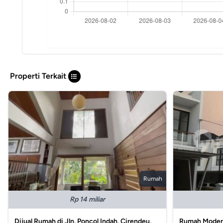
Properti Terkait
Rumah
Rp 14 miliar
Dijual Rumah di Jln. Poncol Indah, Cirendeu,
Rumah Modern 