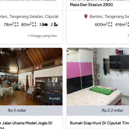
Plaza Dan Stasiun 2900
nten,
Tangerang Selatan,
Ciputat
Banten,
Tangerang Se
2
2
2
2
78m
80m
3
2
600m
416m
1 minggu yang lalu
Rumah
Rp 5 miliar
Rp 2.3 miliar
 Jalan Utama Model Joglo Di
Rumah Siap Huni Di Ciputat Ti
234