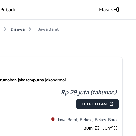
Pribadi
Masuk
Disewa
Jawa Barat
perumahan jakasampurna jakapermai
Rp 29 juta (tahunan)
LIHAT IKLAN
Jawa Barat,
Bekasi,
Bekasi Barat
2
2
30m
30m