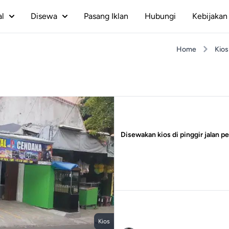
al
Disewa
Pasang Iklan
Hubungi
Kebijakan 
Home
Kios
Disewakan kios di pinggir jalan 
Kios