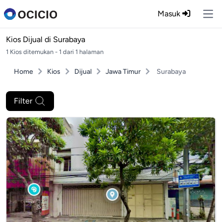
Masuk
Ope
Kios Dijual di
Surabaya
1 Kios ditemukan - 1 dari 1 halaman
Home
Kios
Dijual
Jawa Timur
Surabaya
Filter