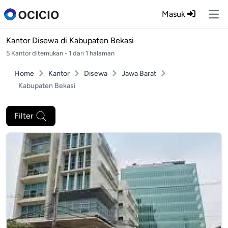
Masuk
Ope
Kantor Disewa di
Kabupaten Bekasi
5 Kantor ditemukan - 1 dari 1 halaman
Home
Kantor
Disewa
Jawa Barat
Kabupaten Bekasi
Filter