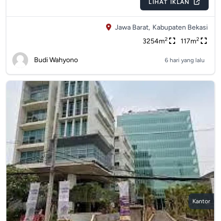
LIHAT IKLAN
Jawa Barat,
Kabupaten Bekasi
2
2
3254m
117m
Budi Wahyono
6 hari yang lalu
Kantor