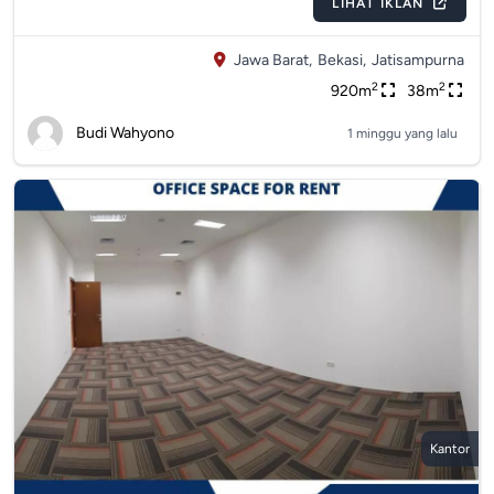
LIHAT IKLAN
Jawa Barat,
Bekasi,
Jatisampurna
2
2
920m
38m
Budi Wahyono
1 minggu yang lalu
Kantor