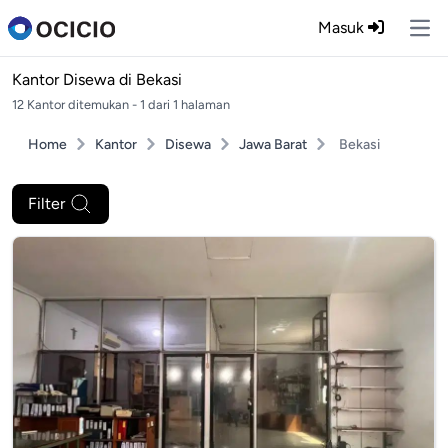
Masuk
Ope
Kantor Disewa di
Bekasi
12 Kantor ditemukan - 1 dari 1 halaman
Home
Kantor
Disewa
Jawa Barat
Bekasi
Filter