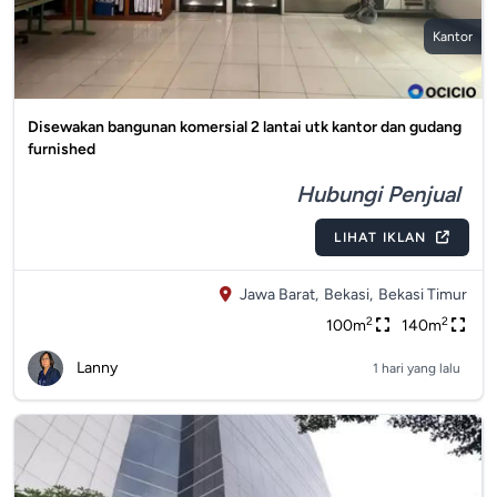
Kantor
Disewakan bangunan komersial 2 lantai utk kantor dan gudang
furnished
Hubungi Penjual
LIHAT IKLAN
Jawa Barat,
Bekasi,
Bekasi Timur
2
2
100m
140m
Lanny
1 hari yang lalu