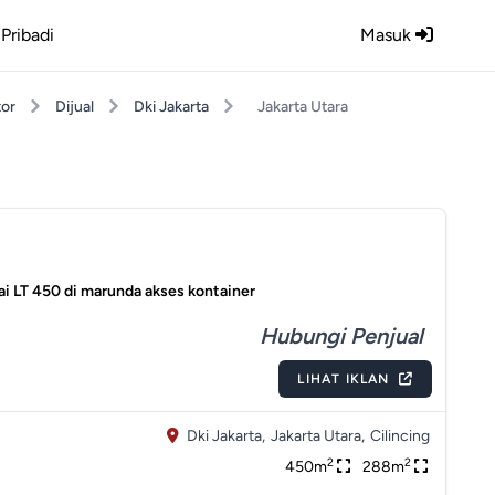
Pribadi
Masuk
or
Dijual
Dki Jakarta
Jakarta Utara
ai LT 450 di marunda akses kontainer
Hubungi Penjual
LIHAT IKLAN
Dki Jakarta,
Jakarta Utara,
Cilincing
2
2
450m
288m