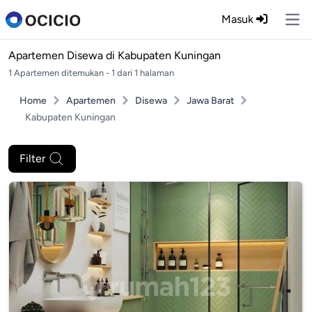
Masuk
Ope
Apartemen Disewa di
Kabupaten Kuningan
1 Apartemen ditemukan - 1 dari 1 halaman
Home
Apartemen
Disewa
Jawa Barat
Kabupaten Kuningan
Filter