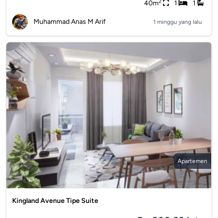
2
40m
1
1
Muhammad Anas M Arif
1 minggu yang lalu
Apartemen
Kingland Avenue Tipe Suite