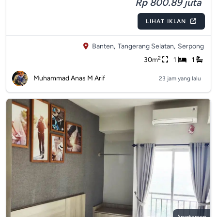
Rp 800.89 juta
LIHAT IKLAN
Banten,
Tangerang Selatan,
Serpong
2
30m
1
1
Muhammad Anas M Arif
23 jam yang lalu