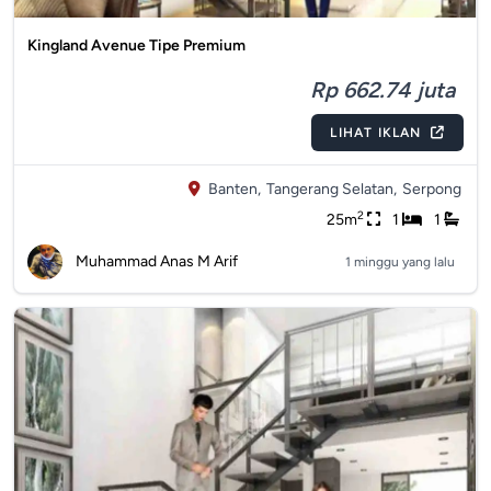
Kingland Avenue Tipe Premium
Rp 662.74 juta
LIHAT IKLAN
Banten,
Tangerang Selatan,
Serpong
2
25m
1
1
Muhammad Anas M Arif
1 minggu yang lalu