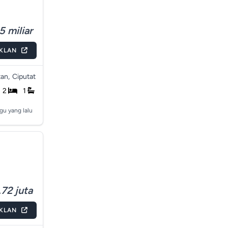
5 miliar
IKLAN
an,
Ciputat
2
1
gu yang lalu
72 juta
IKLAN