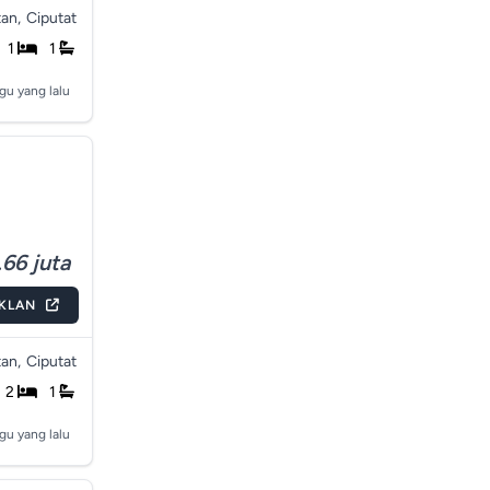
an,
Ciputat
1
1
gu yang lalu
66 juta
IKLAN
an,
Ciputat
2
1
gu yang lalu