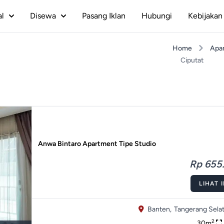
al
Disewa
Pasang Iklan
Hubungi
Kebijakan 
Home
Apa
Ciputat
Anwa Bintaro Apartment Tipe Studio
Rp 655.
LIHAT 
Banten,
Tangerang Selat
2
30m