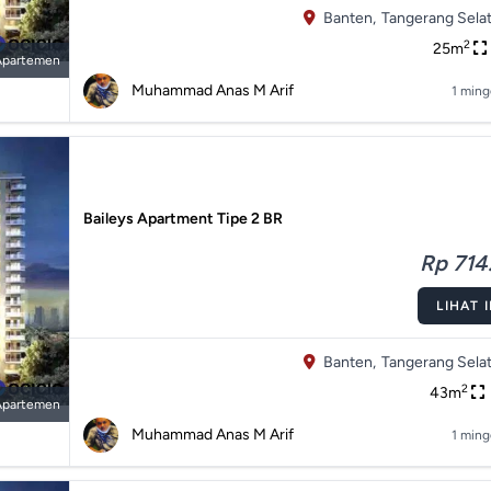
Banten,
Tangerang Selat
2
25m
Apartemen
Muhammad Anas M Arif
1 ming
Baileys Apartment Tipe 2 BR
Rp 714.
LIHAT 
Banten,
Tangerang Selat
2
43m
Apartemen
Muhammad Anas M Arif
1 ming