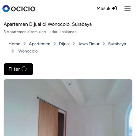
Masuk
Ope
Apartemen Dijual di
Wonocolo, Surabaya
3 Apartemen ditemukan - 1 dari 1 halaman
Home
Apartemen
Dijual
Jawa Timur
Surabaya
Wonocolo
Filter