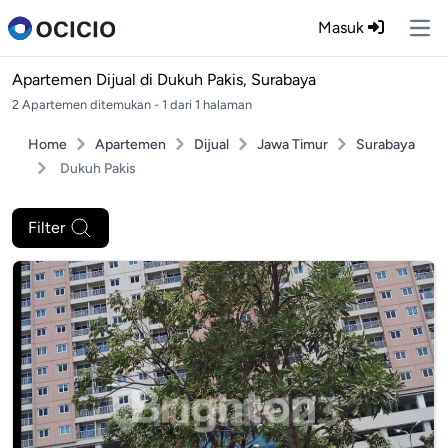
Masuk
Ope
Apartemen Dijual di
Dukuh Pakis, Surabaya
2 Apartemen ditemukan - 1 dari 1 halaman
Home
Apartemen
Dijual
Jawa Timur
Surabaya
Dukuh Pakis
Filter