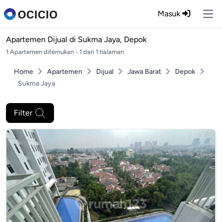
Masuk
Ope
Apartemen Dijual di
Sukma Jaya, Depok
1 Apartemen ditemukan - 1 dari 1 halaman
Home
Apartemen
Dijual
Jawa Barat
Depok
Sukma Jaya
Filter