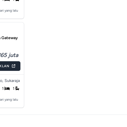
ari yang lalu
en Gateway
65 juta
IKLAN
o,
Sukaraja
1
1
ari yang lalu