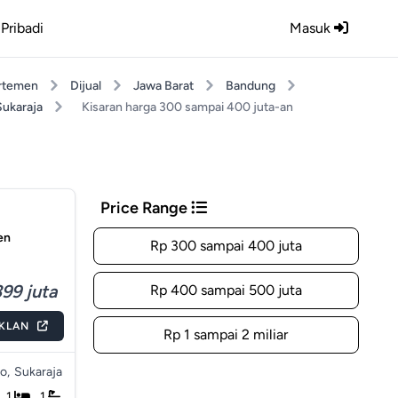
Pribadi
Masuk
rtemen
Dijual
Jawa Barat
Bandung
Sukaraja
Kisaran harga 300 sampai 400 juta-an
Price Range
en
Rp 300 sampai 400 juta
99 juta
Rp 400 sampai 500 juta
IKLAN
Rp 1 sampai 2 miliar
o,
Sukaraja
1
1