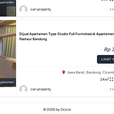
Apartemen
cari property
3 h
Dijual Apartemen Type Studio Full Furnished di Apartem
Pasteur Bandung
Rp 3
LIHAT 
Jawa Barat,
Bandung,
Cicend
2
24m
Apartemen
cari property
3 h
© 2026 by
Ocicio