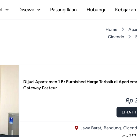
al
Disewa
Pasang Iklan
Hubungi
Kebijakan 
Home
Apa
Cicendo
Dijual Apartemen 1 Br Furnished Harga Terbaik di Apartem
Gateway Pasteur
Rp 3
LIHAT 
Jawa Barat,
Bandung,
Cicend
2
31m