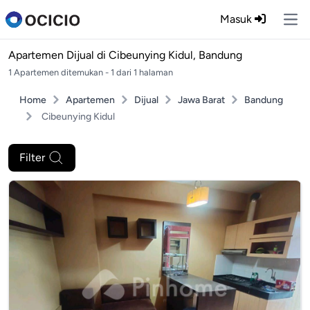
Masuk
Ope
Apartemen Dijual di
Cibeunying Kidul, Bandung
1 Apartemen ditemukan - 1 dari 1 halaman
Home
Apartemen
Dijual
Jawa Barat
Bandung
Cibeunying Kidul
Filter