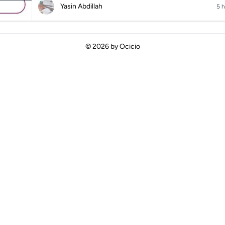
Yasin Abdillah
5 h
© 2026 by
Ocicio