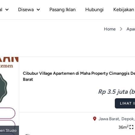
al
Disewa
Pasang Iklan
Hubungi
Kebijakan 
Home
Apa
Cibubur Village Apartemen di Maha Property Cimanggis 
Barat
Rp 3.5 juta (
LIHAT 
Jawa Barat,
Depok,
2
36m
en Studio