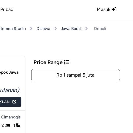
Pribadi
Masuk
rtemen Studio
Disewa
Jawa Barat
Depok
Price Range
Depok Jawa
Rp 1 sampai 5 juta
bulanan)
IKLAN
Cimanggis
2
1