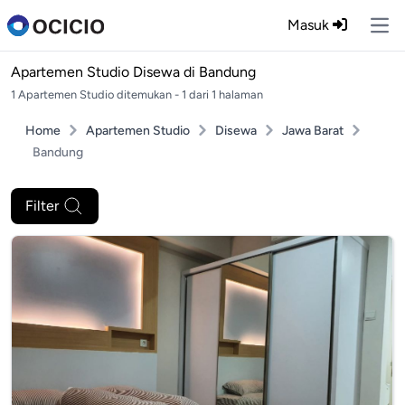
Masuk
Ope
Apartemen Studio Disewa di
Bandung
1 Apartemen Studio ditemukan - 1 dari 1 halaman
Home
Apartemen Studio
Disewa
Jawa Barat
Bandung
Filter