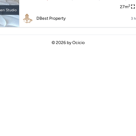
2
27m
en Studio
DBest Property
3 h
© 2026 by
Ocicio