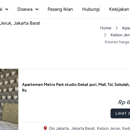
al
Disewa
Pasang Iklan
Hubungi
Kebijakan 
eruk, Jakarta Barat
Home
Apa
Kebon Jer
Kisaran harga
Apartemen Metro Park studio Dekat puri, Mall, Tol, Sekolah
Rs
Rp 6
LIHAT 
Dki Jakarta,
Jakarta Barat,
Kebon Jeruk,
Ked