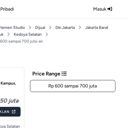
Pribadi
Masuk
rtemen Studio
Dijual
Dki Jakarta
Jakarta Barat
uk
Kedoya Selatan
 600 sampai 700 juta-an
Price Range
, Kampus,
Rp 600 sampai 700 juta
50 juta
IKLAN
oya Selatan