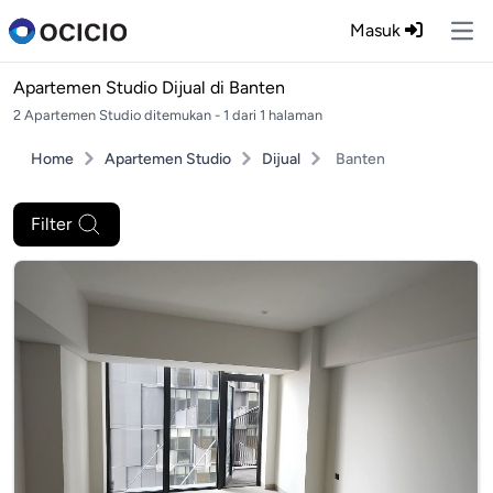
Masuk
Ope
Apartemen Studio Dijual di
Banten
2 Apartemen Studio ditemukan - 1 dari 1 halaman
Home
Apartemen Studio
Dijual
Banten
Filter