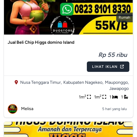
Rumah
Jual Beli Chip Higgs domino Island
Rp 55 ribu
LIHAT IKLAN
Nusa Tenggara Timur,
Kabupaten Nagekeo,
Mauponggo,
Jawapogo
2
2
1m
1m
1
1
Melisa
5 hari yang lalu