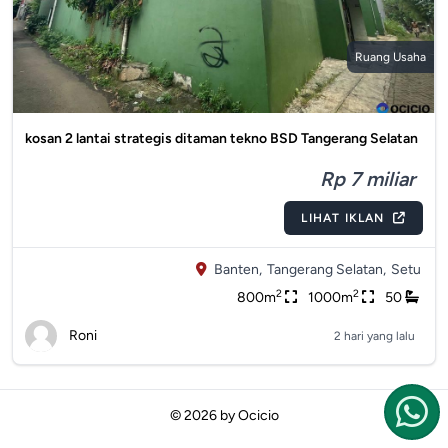
Ruang Usaha
kosan 2 lantai strategis ditaman tekno BSD Tangerang Selatan
Rp 7 miliar
LIHAT IKLAN
Banten,
Tangerang Selatan,
Setu
2
2
800m
1000m
50
Roni
2 hari yang lalu
© 2026 by
Ocicio