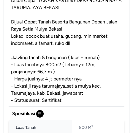
Dijual Cepat TANAH KAVLING DEPAN JALAN RAYA
TARUMAJAYA BEKASI
Dijual Cepat Tanah Beserta Bangunan Depan Jalan
Raya Setia Mulya Bekasi
Lokadi cocok buat usaha, gudang, minimarket
indomaret, alfamart, ruko dll
..kavling tanah & bangunan ( kios + rumah)
- Luas tanahnya 800m2 ( lebarnya: 12m,
panjangnya: 66,7 m )
- Harga jualnya: 4 jt permeter nya
- Lokasi jl raya tarumajaya..setia mulya kec.
Tarumajaya, kab. Bekasi, jawabarat
- Status surat: Sertifikat.
Spesifikasi
2
Luas Tanah
800 M