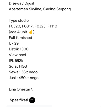
Disewa / Dijual
Apartemen Skyline, Gading Serpong
Type studio
F0320, F0817, F0323, F1110
(ada 4 unit ☝️)
Full furnished
Uk 29
Listrik 1300
View pool
IPL 592k
Surat HGB
Sewa : 36jt nego
Jual : 450Jt nego
Lina Onestar \
Spesifikasi