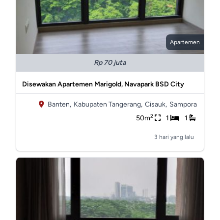
Apartemen
Rp 70 juta
Disewakan Apartemen Marigold, Navapark BSD City
Banten,
Kabupaten Tangerang,
Cisauk,
Sampora
2
50m
1
1
3 hari yang lalu