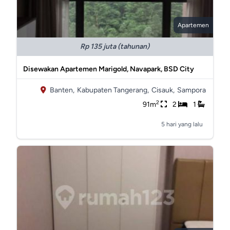
Apartemen
Rp 135 juta (tahunan)
Disewakan Apartemen Marigold, Navapark, BSD City
Banten,
Kabupaten Tangerang,
Cisauk,
Sampora
2
91m
2
1
5 hari yang lalu