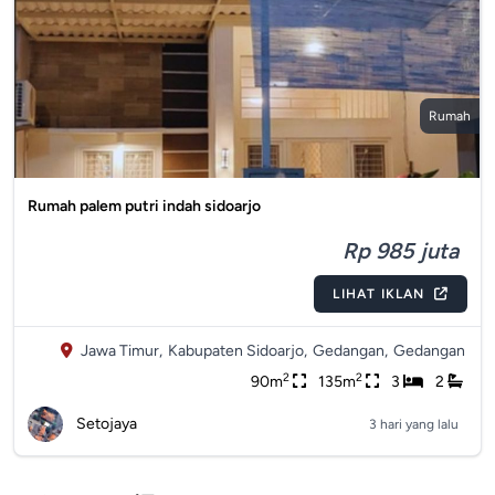
Rumah
Rumah palem putri indah sidoarjo
Rp 985 juta
LIHAT IKLAN
Jawa Timur,
Kabupaten Sidoarjo,
Gedangan,
Gedangan
2
2
90m
135m
3
2
Setojaya
3 hari yang lalu