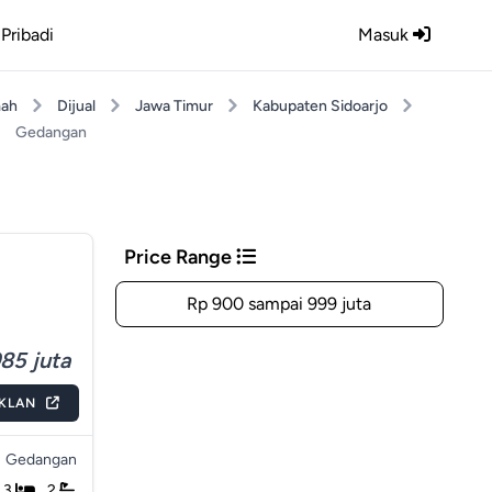
Pribadi
Masuk
ah
Dijual
Jawa Timur
Kabupaten Sidoarjo
Gedangan
Price Range
Rp 900 sampai 999 juta
85 juta
IKLAN
Gedangan
3
2