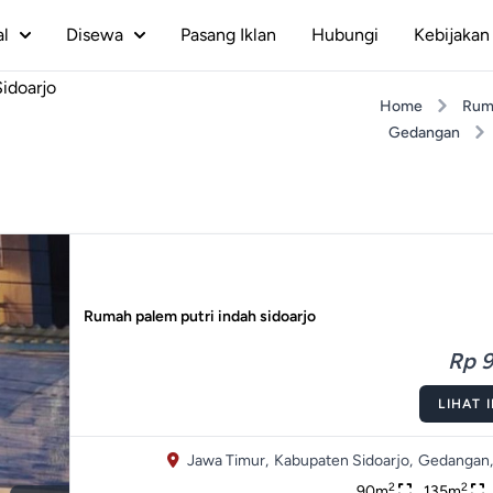
al
Disewa
Pasang Iklan
Hubungi
Kebijakan 
idoarjo
Home
Rum
Gedangan
Rumah palem putri indah sidoarjo
Rp 9
LIHAT 
Jawa Timur,
Kabupaten Sidoarjo,
Gedangan,
2
2
90m
135m