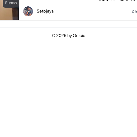
Rumah
Setojaya
2 h
© 2026 by
Ocicio