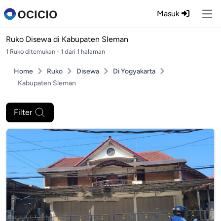
Masuk
Ope
Ruko Disewa di
Kabupaten Sleman
1 Ruko ditemukan - 1 dari 1 halaman
Home
Ruko
Disewa
Di Yogyakarta
Kabupaten Sleman
Filter